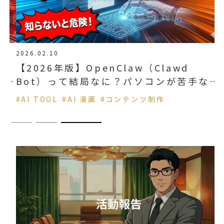
2026.02.10
連
【2026年版】OpenClaw（Clawd
最
Bot）って結局なに？パソコンが苦手な非
エンジニアでもわかる「AI秘書」完全入門
#AI TOOL
#AI 漫画
#コンテンツ制作