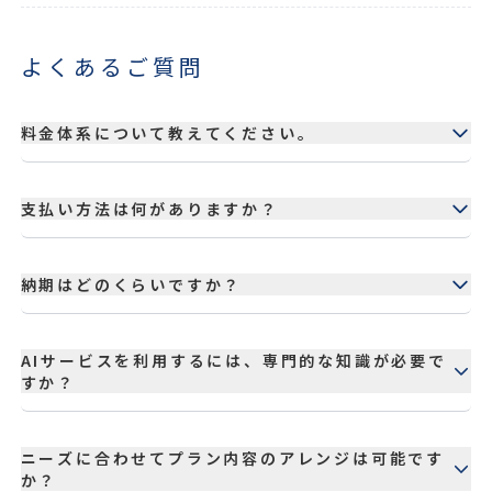
よくあるご質問
料金体系について教えてください。
各サービスごとに料金が異なります。詳細な料金表は
MENUをご覧ください。また、お客様のニーズに合
支払い方法は何がありますか？
わせてプランをカスタマイズすることも可能ですの
で、お気軽にご相談ください。
銀行振込、クレジットカード決済に対応しておりま
す。詳細はお問い合わせください。
納期はどのくらいですか？
サービス内容や制作物のボリュームによって異なりま
すが、電子書籍出版の場合は通常1～2ヶ月程度、そ
AIサービスを利用するには、専門的な知識が必要で
の他の制作物は2週間～1ヶ月程度が目安となりま
すか？
す。お急ぎの場合はご相談ください。
専門的な知識は必要ありません。弊社が丁寧にサポ
ートいたしますので、安心してご利用いただけます。
ニーズに合わせてプラン内容のアレンジは可能です
か？