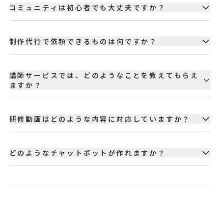
ートフォンは情報を受け取るツールとしては便利で
コミュニティは初心者でも大丈夫ですか？
すが、電子書籍の作成やAIマンガの制作など、生産
的な活動にはPCが適しています。
はい、大丈夫です。初心者の方から経験者の方まで、
幅広いレベルの方にご参加いただいています。安心し
制作代行で依頼できるものは何ですか？
てご参加ください。
LP（ランディングページ）、名刺、チラシなどの制
作を承っております。その他、AIマンガ制作も可能
講師サービスでは、どのようなことを教えてもらえ
ですので、ご希望の制作物についてお気軽にご相談く
ますか？
ださい。
外部企業やオンラインサロン向けに、AIの基礎やプ
ロンプトの作成方法など、実践的なAI活用スキルを
研修動画はどのような内容に対応していますか？
指導いたします。
ChatGPTの基礎から、Difyなどの応用的なツール
まで、幅広い内容の研修動画制作に対応しておりま
どのようなチャットボットが作れますか？
す。お客様のニーズに合わせてカスタマイズ可能で
す。
GPTsやDifyを利用したAIチャットボット開発を行
っております。 YouTubeのリール動画原稿・サムネ
イル作成のチャットボットや長尺動画の原稿作成チ
ャットボットなど、さまざまな便利なツールを開発し
ています。