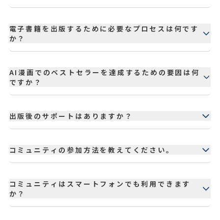
個別にご相談をお受けします。お問い合わせフォーム
から詳細をお送りいただければ、担当者が迅速に対
電子書籍を出版するために必要なプロセスは何です
応いたします。
か？
電子書籍出版は、企画立案、執筆、編集、デザイン、
マーケティング、そしてSEO対策など、複数のプロセ
AI漫画でのベストセラーを達成するための要因は何
スが含まれます。当社はこれらすべてのステップにお
ですか？
いてトータルサポートを提供しています。
バランスの取れたストーリー構成、魅力的なキャラ
クターデザイン、効果的なマーケティング手法の組み
出版後のサポートはありますか？
合わせが成功の鍵です。当社ではこれらの要素をAI
技術で最大限活用しています。
ございます。販売促進のためのアドバイスや、必要に
応じて改訂作業も承ります（半年以降は別途料
コミュニティの参加方法を教えてください。
金）。
参加をご希望の方は、お手数ですがお【問い合わせ
フォーム】よりご連絡ください。詳細をご案内いた
コミュニティはスマートフォンでも利用できます
します。
か？
基本的にはPCでのご利用を推奨しております。スマ