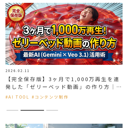
2026.02.11
20
。
【完全保存版】3ヶ月で1,000万再生を連
【
発した「ゼリーベッド動画」の作り方｜最
」
新AI（Gemini × Veo 3.1）活用術
#AI TOOL
#コンテンツ制作
#