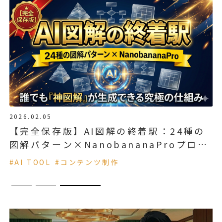
2026.02.05
【完全保存版】AI図解の終着駅：24種の
非
図解パターン×NanobananaProプロン
門
プト集｜誰でも「神図解」が生成できる究
#AI TOOL
#コンテンツ制作
極の仕組み