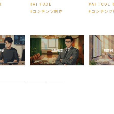
ンジニア
発した「ゼリーベッ
Bot）っ
IT
#AI TOOL
#AI TOOL
き】
ド動画」の作り方｜
に？パソ
#コンテンツ制作
#コンテンツ
Code超入
最新AI（Gemini ×
な非エン
面を「最
Veo 3.1）活用術
わかる「A
に変え
全入門
ェント時