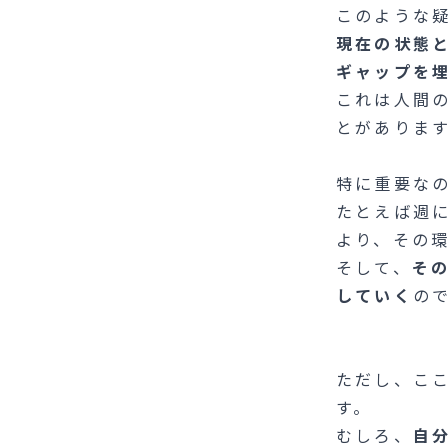
このような
現在の状態
ギャップを
これは人間
とがありま
特に重要な
たとえば週
より、その
そして、
そ
していく
の
ただし、こ
す。
むしろ、
自