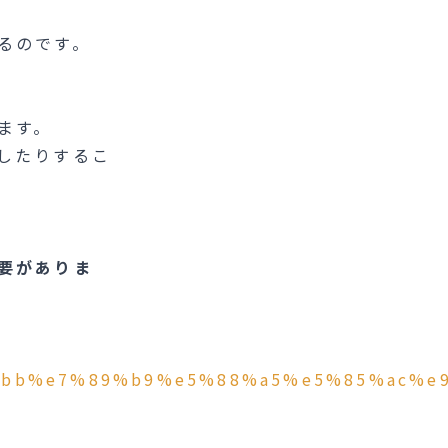
るのです。
ます。
したりするこ
要がありま
2%80%bb%e7%89%b9%e5%88%a5%e5%85%ac