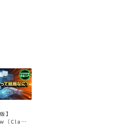
年版】
aw（Clawd