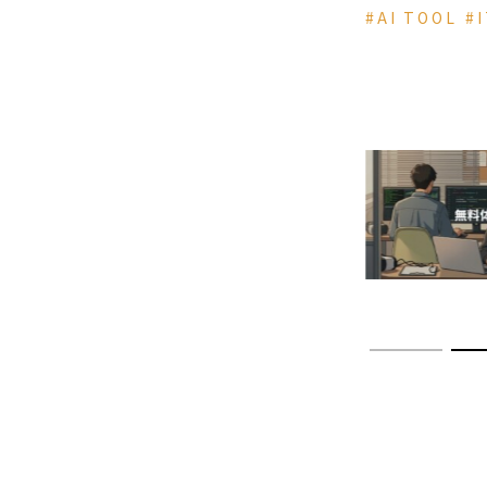
い。【非エ
#AI TOOL
#
こそ使うべ
Claude 
門：黒い画
強の秘書」
る、エージ
代の歩き方