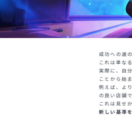
成功への道
これは単な
実際に、自
ことから始
例えば、よ
の良い店舗
これは見せ
新しい基準