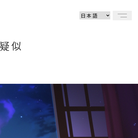
メニ
”疑似