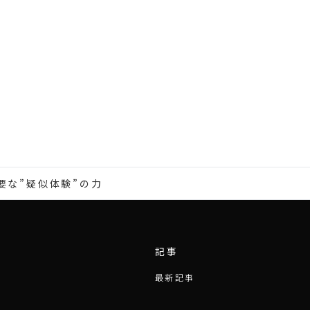
要な”疑似体験”の力
記事
最新記事