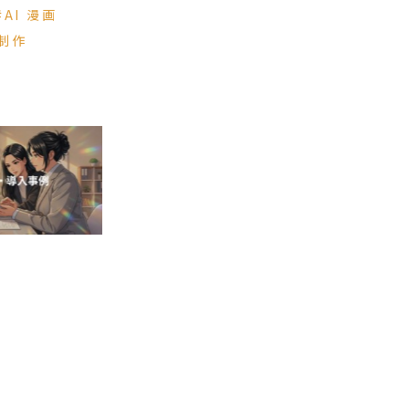
て結局な
#AI 漫画
コンが苦手
制作
ジニアでも
I秘書」完